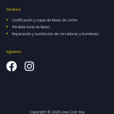
Servicios
Codificación y copia de llaves de coche
Pérdida total de llaves
Reparación y sustitución de cerraduras y bombines
Síguenos
F
I
a
n
c
s
e
t
b
a
Copyright © 2026 Low-Cost Key