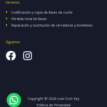
Servicios
Codificación y copia de llaves de coche
Pérdida total de llaves
Reparación y sustitución de cerraduras y bombines
Síguenos
F
I
a
n
c
s
e
t
b
a
Copyright © 2026 Low-Cost Key
o
g
Política de Privacidad