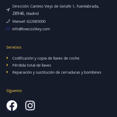
Dirección: Camino Viejo de Getafe 1, Fuenlabrada,
28946,
Madrid
Manuel: 622685000
info@lowcostkey.com
Servicios
Codificación y copia de llaves de coche
Pérdida total de llaves
Reparación y sustitución de cerraduras y bombines
Síguenos
F
I
a
n