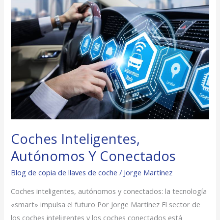
Coches
Inteligentes,
Autónomos
Y
Conectados
Coches Inteligentes,
Autónomos Y Conectados
Blog de copia de llaves de coche
/
Jorge Martínez
Coches inteligentes, autónomos y conectados: la tecnología
«smart» impulsa el futuro Por Jorge Martínez El sector de
los coches inteligentes y los coches conectados está