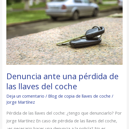
una
pérdida
de
las
llaves
del
coche
Denuncia ante una pérdida de
las llaves del coche
Deja un comentario
/
Blog de copia de llaves de coche
/
Jorge Martínez
Pérdida de las llaves del coche: ¿tengo que denunciarlo? Por
Jorge Martínez En caso de pérdida de las llaves del coche,
¿es necesario hacer una denuncia a la policía? No es