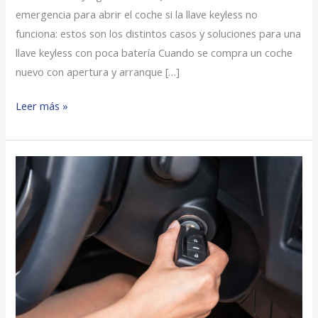
emergencia para abrir el coche si la llave keyless no
funciona: estos son los distintos casos y soluciones para una
llave keyless con poca batería Cuando se compra un coche
nuevo con apertura y arranque […]
Leer más »
Qué
hacer
cuando
no
se
reconoce
la
llave
o