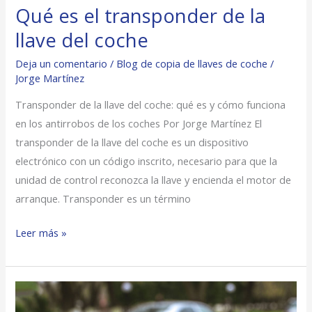
Qué es el transponder de la
Qué
es
llave del coche
el
Deja un comentario
/
Blog de copia de llaves de coche
/
transponder
Jorge Martínez
de
Transponder de la llave del coche: qué es y cómo funciona
la
en los antirrobos de los coches Por Jorge Martínez El
llave
transponder de la llave del coche es un dispositivo
del
electrónico con un código inscrito, necesario para que la
coche
unidad de control reconozca la llave y encienda el motor de
arranque. Transponder es un término
Leer más »
Denuncia
ante