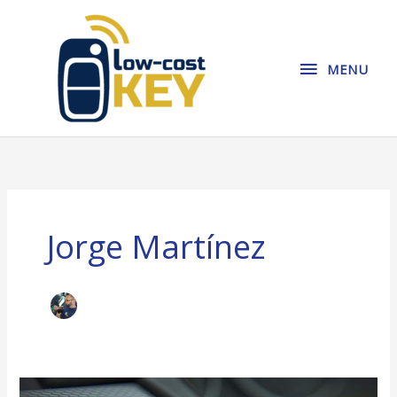
Ir
MENU
al
contenido
MENU
Jorge Martínez
Llave