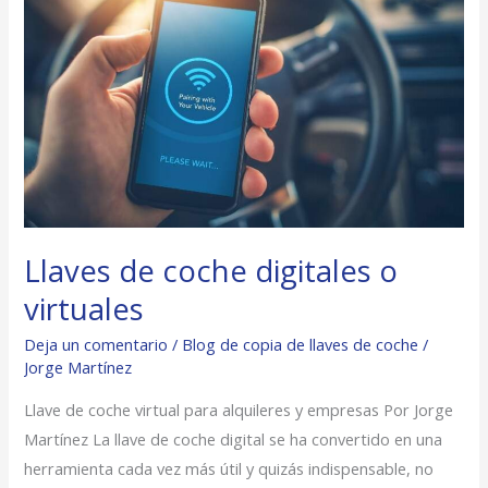
Llaves
de
coche
digitales
o
virtuales
Llaves de coche digitales o
virtuales
Deja un comentario
/
Blog de copia de llaves de coche
/
Jorge Martínez
Llave de coche virtual para alquileres y empresas Por Jorge
Martínez La llave de coche digital se ha convertido en una
herramienta cada vez más útil y quizás indispensable, no